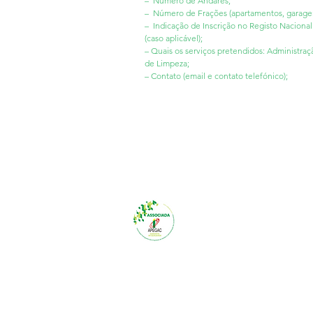
– Número de Andares;
– Número de Frações (apartamentos, garagen
– Indicação de Inscrição no Registo Nacional
(caso aplicável);
– Quais os serviços pretendidos: Administraç
de Limpeza;
– Contato (email e contato telefónico);
dominio verti
Gestão de Condomíni