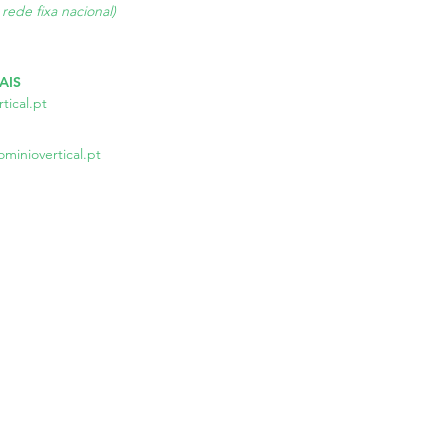
rede fixa nacional)
AIS
tical.pt
miniovertical.pt
T. 239 797 700 | M. 969 462 110
x (Encerrados aos Sáb, Dom, Feriados)