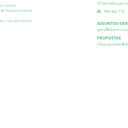
(Chamada para a 
s, outros)
 de Pessoas Coletivas
M.
969 462 110
ão, c/ ou sem Serviço
ASSUNTOS GER
geral
@dominiover
PROPOSTAS
infopropostas@do
Trav. da Rua
Alberto de Oliveira n.º6 Cave Dta
cal
LOJA 4 - 3000-015 COIMBRA
Seg-Se
os
© 2023 COPYRIGHT DOMINIO VERTICAL | WEBSITE:
ANDRE@45GRAUS.NET